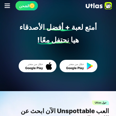
الشحن
أمتع لعبة + أفضل الأصدقاء
هيا نحتفل معًا!
حمّل من متجر
حمّل من متجر
Google Play
Google Play
حول Utlas
حول tlas
ء
العب Unspottable الآن ابحث عن
بطا