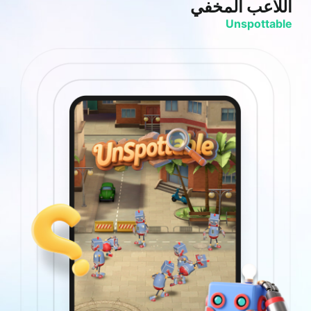
اللاعب المخفي
حال
Deck
Unspottable